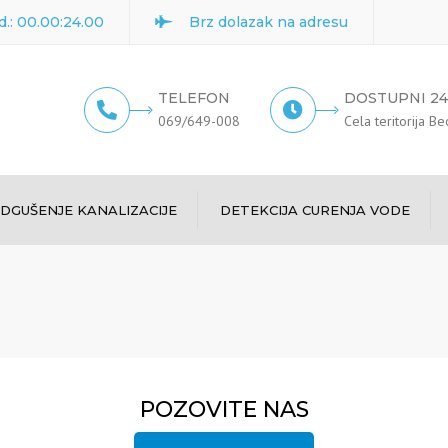
d.: 00.00:24.00
Brz dolazak na adresu
TELEFON
DOSTUPNI 2
069/649-008
Cela teritorija B
DGUŠENJE KANALIZACIJE
DETEKCIJA CURENJA VODE
Mašinsko odgušenje
kanalizacije
Odgušenje kanalizacije pod
pritiskom
Odgušenje kanalizacije
POZOVITE NAS
woma vozilom
Čišćenje kanalizacije