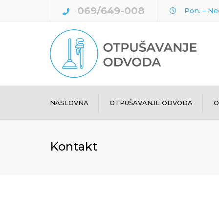
069/649-008
Pon. – Ne
NASLOVNA
OTPUŠAVANJE ODVODA
O
Otpušavanje cevi
Kontakt
Čišćenje kanalizacionih
cevi
Otpušavanje wc šolje
Otpušavanje sudopere
Odgušenje kade