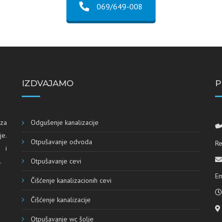
069/649-008
IZDVAJAMO
P
 za
Odgušenje kanalizacije
je
.
Otpušavanje odvoda
Re
 i
.
Otpušavanje cevi
Em
Čišćenje kanalizacionih cevi
Čišćenje kanalizacije
Otpušavanje wc šolje