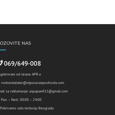
Servis veš mašina
OZOVITE NAS
069/649-008
gistrovani od strane APR-a
vodoinstalater@otpusavanjeodvoda.com
ail za reklamacije:
aquapan011@gmail.com
Pon. – Ned.: 00:00 – 24:00
Pokrivamo celu teritoriju Beograda