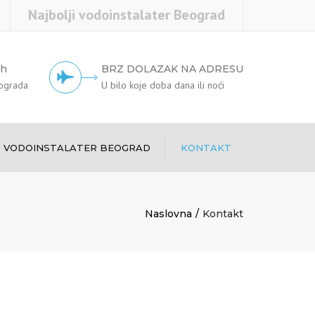
Najbolji vodoinstalater Beograd
4h
BRZ DOLAZAK NA ADRESU
eograda
U bilo koje doba dana ili noći
VODOINSTALATER BEOGRAD
KONTAKT
Hitne intervencije
Naslovna
Kontakt
Vodoinstalater povoljno
Otpušavanje kanalizacije
Električar Beograd
Servis bojlera