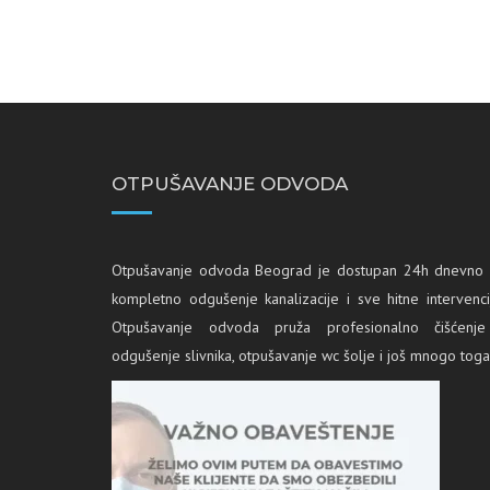
Odgušenje tuš kabine
Odgušenje lavaboa
Odgušenje slivnika
OTPUŠAVANJE ODVODA
Otpušavanje odvoda Beograd je dostupan 24h dnevno
kompletno
odgušenje kanalizacije
i sve
hitne intervenci
Otpušavanje odvoda pruža profesionalno čišćenje
odgušenje slivnika
,
otpušavanje wc šolje
i još mnogo toga